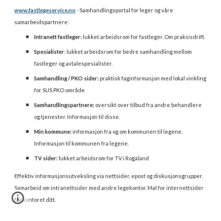
www.fastlegeservice.no
 - Samhandlingsportal for leger og våre 
samarbeidspartnere:
Intranett fastleger:
 lukket arbeidsrom for fastleger. Om praksisdrift.
Spesialister
: lukket arbeidsrom for bedre samhandling mellom 
fastleger og avtalespesialister.
Samhandling / PKO sider:
 praktisk faginformasjon med lokal vinkling 
for SUS PKO område
Samhandlingspartnere:
 oversikt over tilbud fra andre behandlere 
og tjenester. Informasjon til disse.
Min kommune:
 informasjon fra og om kommunen til legene. 
Informasjon til kommunen fra legene.
TV sider:
 lukket arbeidsrom for TV i Rogaland
Effektiv informasjonsutveksling via nettsider, epost og diskusjonsgrupper. 
Samarbeid om intranettsider med andre legekontor. Mal for internettsider 
for kontoret ditt.