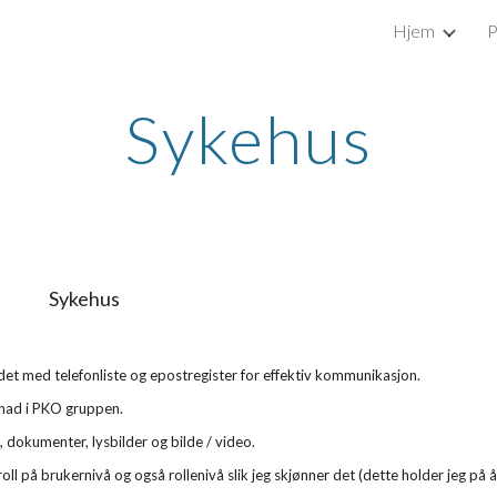
Hjem
P
ip to main content
Skip to navigat
Sykehus
Sykehus
rådet med telefonliste og epostregister for effektiv kommunikasjon.
nnad i PKO gruppen.
 dokumenter, lysbilder og bilde / video.
l på brukernivå og også rollenivå slik jeg skjønner det (dette holder jeg på å 