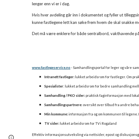
lenger enn vi er i dag.
Hvis hver avdeling går inn i dokumentet og fyller ut tilleg
kunne fastlegene lett kan søke frem hvem de skal snakke m
Det må være enklere for både sentralbord, vakthavende på d
www.fastlegeservice.no
 - Samhandlingsportal for leger og våre s
Intranett fastleger:
 lukket arbeidsrom for fastleger. Om prak
Spesialister
: lukket arbeidsrom for bedre samhandling mello
Samhandling / PKO sider:
 praktisk faginformasjon med loka
Samhandlingspartnere:
 oversikt over tilbud fra andre beha
Min kommune:
 informasjon fra og om kommunen til legene.
TV sider:
 lukket arbeidsrom for TV i Rogaland
Effektiv informasjonsutveksling via nettsider, epost og diskusjonsg
Page
Report abuse