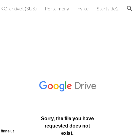
KO-arkivet (SUS)
Portalmeny
Fylke
Startside2
ion
finne ut 