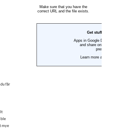
du får 
t 
ble 
t mye 