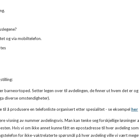
ng.
uslegene?
tet og via mobiltelefon.
otes
illing:
 barneortoped. Setter legen over til avdelingen, de finner ut hvem det er og 
pga diverse omstendigheter).
e til å produsere en telefonliste organisert etter spesialitet - se eksempel
her
re visning av nummer avdelingsvis. Man kan tenke seg forskjellige løsninger al
esten. Hvis vi om ikke annet kunne fått en epostadresse til hver avdeling som 
stelefon for ikke-vaktrelaterte spørsmål på hver avdeling ville vi vært mege