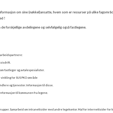
gsinformasjon om sine (nøkkel)ansatte, hvem som er ressurser på ulike fagområd
ed !
e forskjellige avdelingene og selvfølgelig også fastlegene.
amarbeidspartnere:
sisdrift.
m fastleger og avtalespesialister.
l vinkling for SUS PKO område
ndlere og tjenester. Informasjon til disse.
 Informasjon til kommunen fra legene.
rupper. Samarbeid om intranettsider med andre legekontor. Mal for internettsider for ko