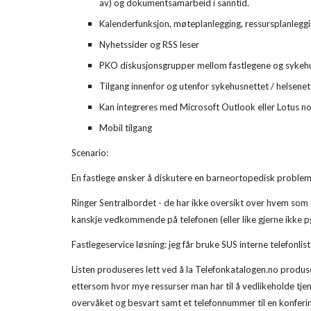
av) og dokumentsamarbeid i sanntid.
Kalenderfunksjon, møteplanlegging, ressursplanleggi
Nyhetssider og RSS leser
PKO diskusjonsgrupper mellom fastlegene og sykeh
Tilgang innenfor og utenfor sykehusnettet / helsenet
Kan integreres med Microsoft Outlook eller Lotus n
Mobil tilgang
Scenario:
En fastlege ønsker å diskutere en barneortopedisk problemst
Ringer Sentralbordet - de har ikke oversikt over hvem som er
kanskje vedkommende på telefonen (eller like gjerne ikke 
Fastlegeservice løsning: jeg får bruke SUS interne telefonlist
Listen produseres lett ved å la Telefonkatalogen.no produse
ettersom hvor mye ressurser man har til å vedlikeholde tjen
overvåket og besvart samt et telefonnummer til en konfering